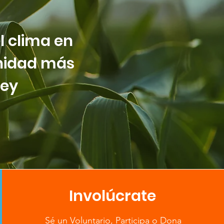
l clima en
nidad más
ley
Involúcrate
Sé un Voluntario, Participa o Dona