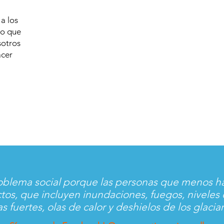
a los
lo que
sotros
acer
roblema social porque las personas que menos h
ctos, que incluyen inundaciones, fuegos, niveles
s fuertes, olas de calor y deshielos de los glaciar