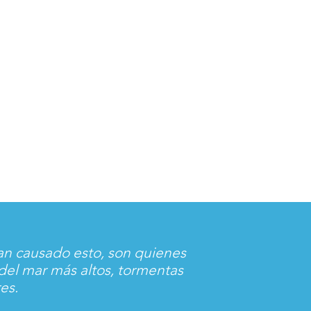
an causado esto, son quienes
 del mar más altos, tormentas
es.