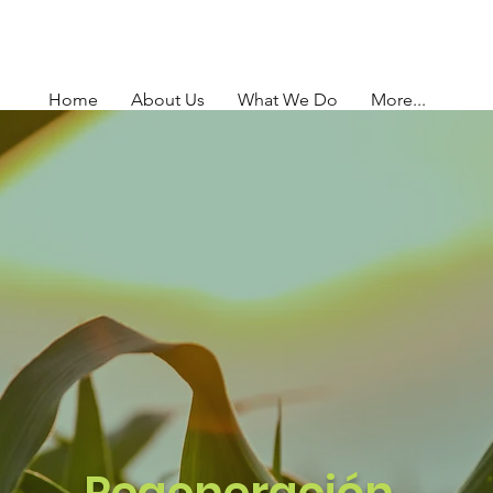
Home
About Us
What We Do
More...