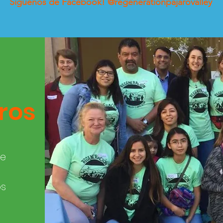
Síguenos de Facebook! @regenerationpajarovalley
ros
de
os