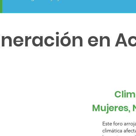
neración en A
Clim
Mujeres, 
Este foro arro
climática afec