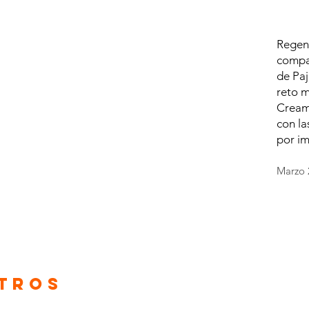
Regene
compa
de Paj
reto m
Creamo
con la
por im
Marzo 
otros